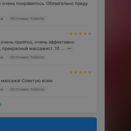
 очень понравилось. Обязательно приду 
янскую косметику Gerrard’s и подобрать
аж
Источник Yclients
, бесплатный чай, кофе и вода, а также
 — от сухого шампуня до гигиенических
очень приятно, очень эффективно. 
 прекрасный массажист. 10 ...
ку с помощью голосового помощника
аж
Источник Yclients
т массажа! Советую всем
аж
Источник Yclients
ё