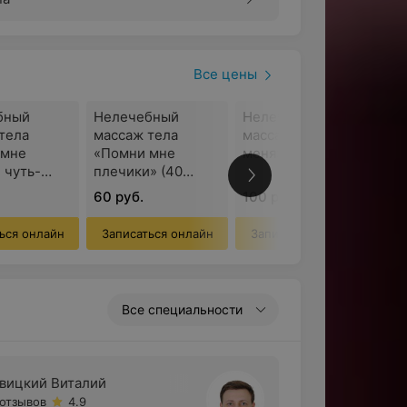
Все цены
бный
Нелечебный
Нелечебный
тела
массаж тела
массаж тела «Мни
 мне
«Помни мне
меня» (60 минут)
 чуть-
плечики» (40
0 мин)
минут)
60 руб.
100 руб.
ься онлайн
Записаться онлайн
Записаться онлайн
Все специальности
вицкий Виталий
 отзывов
4.9