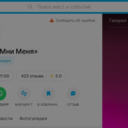
Поиск мест и событий
Галерея
Сообщить об ошибке
«Мни Меня»
ржден
21:00
423 отзыва
5.0
SAPP
МАРШРУТ
В ИЗБРАННОЕ
ОТЗЫВ
вости
Фотогалерея