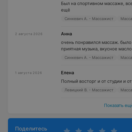
Был на спортивном массаже, все
ещё
В студии можно приобрести профессиональную италь
индивидуальный уход для кожи.
Синкевич А. - Массажист
Масс
Для комфорта гостей предусмотрены: Wi-Fi, парковка
Анна
благоустроенная уборная с необходимыми мелочами
2 августа 2026
средств.
очень понравился массаж. было 
приятная музыка, вкусное масло,
Во время массажа можно выбрать освещение и музы
Синкевич А. - Массажист
Масс
Алисы.
«Мни меня» — образ жизни, а не событие.
Елена
1 августа 2026
Полный восторг и от студии и о
Левицкий В. - Массажист
Масс
Показать ещ
Поделитесь