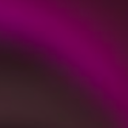
5 фото
423 отзыва
смотреть
Почитать