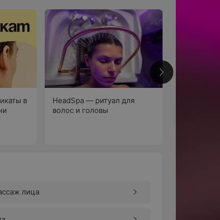
1
икаты в
HeadSpa — ритуал для
ни
волос и головы
По
ассаж лица
па