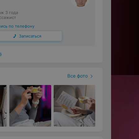
аж 3 года
ссажист
пись по телефону
Записаться
ё
Все фото