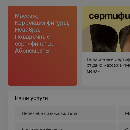
Массаж,
Коррекция фигуры,
HeadSpa,
Подарочные
сертификаты,
Абонементы
Подарочные сертиф
студию массажа «М
меня»
Наши услуги
Нелечебный массаж тела
М
Коррекция фигуры
С